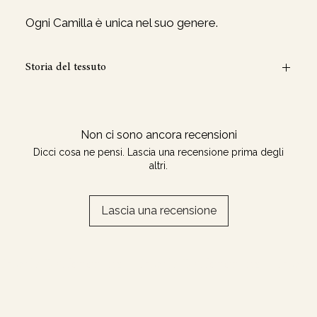
Ogni Camilla è unica nel suo genere.
Storia del tessuto
Ogni Camilla è realizzata con tessuti di scarto, scampoli
dello Studio.
L'esterno e l'interno sono sempre realizzati con due tipi
Non ci sono ancora recensioni
diversi di tessuto.
Dicci cosa ne pensi. Lascia una recensione prima degli
altri.
Lascia una recensione
Email / DM for orders