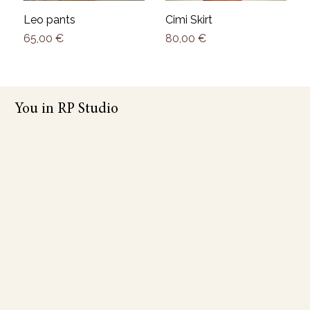
Leo pants
Cimi Skirt
Prezzo
Prezzo
65,00 €
80,00 €
You in RP Studio
Email / DM for orders